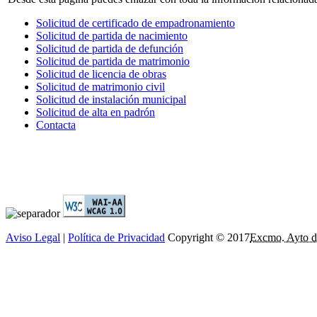
Solicitud de certificado de empadronamiento
Solicitud de partida de nacimiento
Solicitud de partida de defunción
Solicitud de partida de matrimonio
Solicitud de licencia de obras
Solicitud de matrimonio civil
Solicitud de instalación municipal
Solicitud de alta en padrón
Contacta
Aviso Legal
|
Política de Privacidad
Copyright © 2017
Excmo. Ayto d