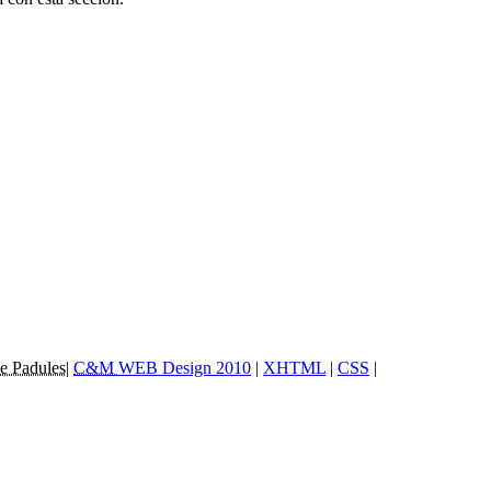
e Padules
|
C&M
WEB Design 2010
|
XHTML
|
CSS
|