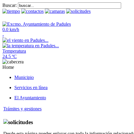
Buscar:
0.0 km/h
-
Temperatura
24.5 ºC
Home
Municipio
Servicios en línea
El Ayuntamiento
Trámites y gestiones
Desde esta página puedes enlazar con toda la información relacionada