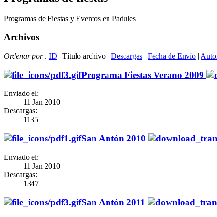
Programas de Fiestas y Eventos en Padules
Archivos
Ordenar por :
ID
| Título archivo |
Descargas
|
Fecha de Envío
|
Autor
Programa Fiestas Verano 2009
Enviado el:
11 Jan 2010
Descargas:
1135
San Antón 2010
Enviado el:
11 Jan 2010
Descargas:
1347
San Antón 2011