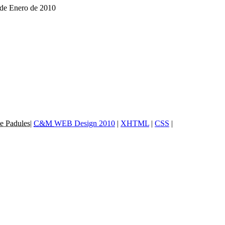
 de Enero de 2010
e Padules
|
C&M
WEB Design 2010
|
XHTML
|
CSS
|