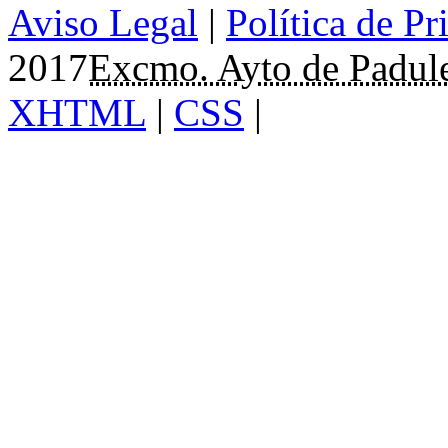
Aviso Legal
|
Política de Pr
2017
Excmo. Ayto de Padul
XHTML
|
CSS
|