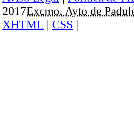
2017
Excmo. Ayto de Padul
XHTML
|
CSS
|