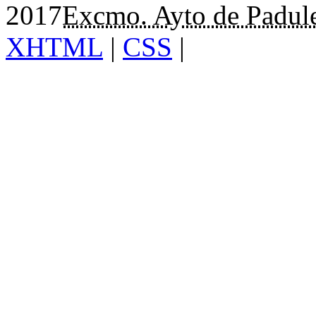
2017
Excmo. Ayto de Padul
XHTML
|
CSS
|