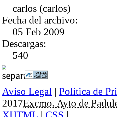
carlos (carlos)
Fecha del archivo:
05 Feb 2009
Descargas:
540
Aviso Legal
|
Política de Pr
2017
Excmo. Ayto de Padul
XHTML
|
CSS
|